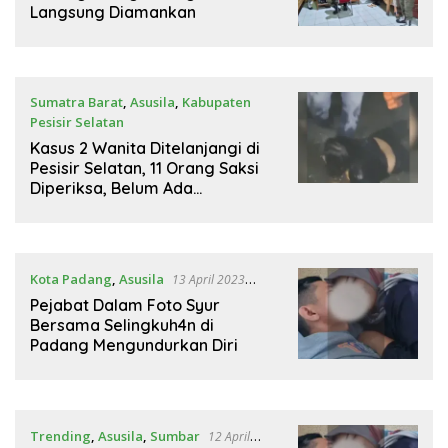
Langsung Diamankan
Sumatra Barat
,
Asusila
,
Kabupaten
Pesisir Selatan
15 April 2023 19:03 WIB
Kasus 2 Wanita Ditelanjangi di
Pesisir Selatan, 11 Orang Saksi
Diperiksa, Belum Ada
Tersangka!
Kota Padang
,
Asusila
13 April 2023
12:00 WIB
Pejabat Dalam Foto Syur
Bersama Selingkuh4n di
Padang Mengundurkan Diri
Trending
,
Asusila
,
Sumbar
12 April