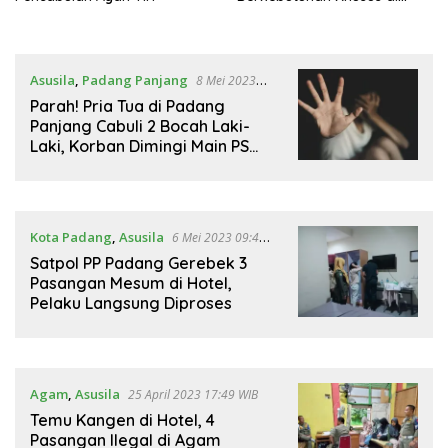
Pantai Nirwana
Asusila
,
Padang Panjang
8 Mei 2023
01:01 WIB
Parah! Pria Tua di Padang
Panjang Cabuli 2 Bocah Laki-
Laki, Korban Dimingi Main PS
Gratis
Kota Padang
,
Asusila
6 Mei 2023 09:40
WIB
Satpol PP Padang Gerebek 3
Pasangan Mesum di Hotel,
Pelaku Langsung Diproses
Agam
,
Asusila
25 April 2023 17:49 WIB
Temu Kangen di Hotel, 4
Pasangan Ilegal di Agam