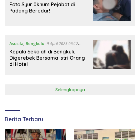
2023 17:31 WIB
Foto Syur 0knum Pejabat di
Padang Beredar!
Asusila
,
Bengkulu
9 April 2023 06:12
WIB
Kepala Sekolah di Bengkulu
Digerebek Bersama Istri Orang
di Hotel
Selengkapnya
Berita Terbaru