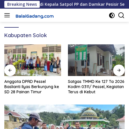
Langsung
ibumi, S.STP Jadi Kepala Satpol PP dan Damkar Pesisir Selatan
Breaking News
ke
konten
Kabupaten Solok
Anggota DPRD Pessel
Satgas TMMD Ke 127 Ta 2026
Baslianti Ilyas Berkunjung ke
Kodim 0311/ Pessel, Kegiatan
SD 28 Painan Timur
Terus di Kebut