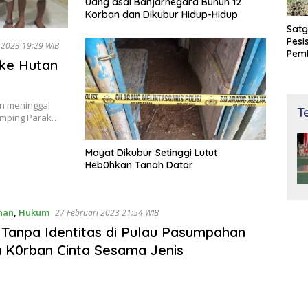
Uang asal Banjarnegara Bunuh 12
Korban dan Dikubur Hidup-Hidup
Satg
Pesi
5 Mei 2023 19:29 WIB
Pem
ke Hutan
dan 
Bay
n meninggal
T
 Amping Parak…
Mayat Dikubur Setinggi Lutut
Heb0hkan Tanah Datar
han
,
Hukum
27 Februari 2023 21:54 WIB
Tanpa Identitas di Pulau Pasumpahan
 K0rban Cinta Sesama Jenis