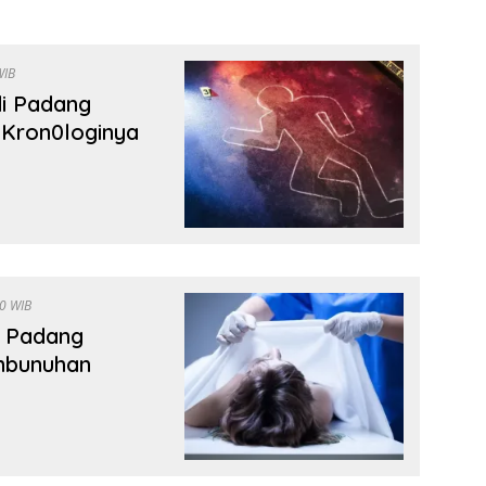
6 WIB
i Padang
 Kron0loginya
09:10 WIB
i Padang
mbunuhan