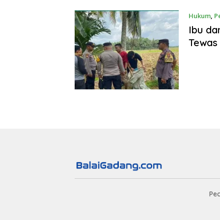
Hukum
,
P
Ibu da
Tewas 
Pe