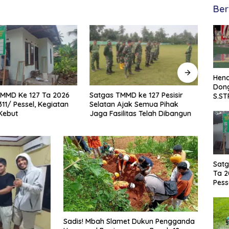
Ber
Hend
Dong
TMMD Ke 127 Ta 2026
Satgas TMMD ke 127 Pesisir
Satga
S.ST
11/ Pessel, Kegiatan
Selatan Ajak Semua Pihak
Sela
Satp
 Kebut
Jaga Fasilitas Telah Dibangun
dan A
Damk
97%
Sela
Satg
Ta 2
Pess
di K
Sadis! Mbah Slamet Dukun Pengganda