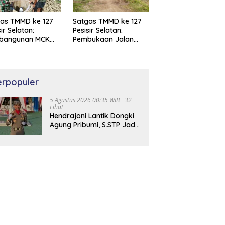
as TMMD ke 127
Satgas TMMD ke 127
sir Selatan:
Pesisir Selatan:
bangunan MCK
Pembukaan Jalan
Air Bersih di
Baru di Bayang Capai
ang Capai 97%
100 %
erpopuler
5 Agustus 2026 00:35 WIB
32
Lihat
Hendrajoni Lantik Dongki
Agung Pribumi, S.STP Jadi
Kepala Satpol PP dan
Damkar Pesisir Selatan