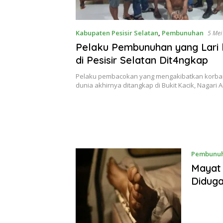
Kabupaten Pesisir Selatan
,
Pembunuhan
Pelaku Pembunuhan yang Lari 
di Pesisir Selatan Dit4ngkap
Pelaku pembacokan yang mengakibatkan korba
dunia akhirnya ditangkap di Bukit Kacik, Nagari
Pembunu
Mayat 
Diduga