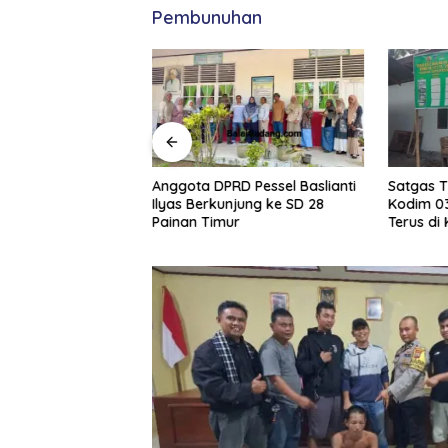
Pembunuhan
Lantik Dongki
Anggota DPRD Pessel Baslianti
Satgas 
i, S.STP Jadi
Ilyas Berkunjung ke SD 28
Kodim 03
ol PP dan Damkar
Painan Timur
Terus di
an