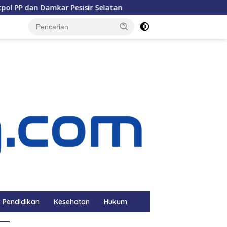
n Damkar Pesisir Selatan
Anggota DPRD Pessel Baslianti
Pendidikan
Kesehatan
Hukum