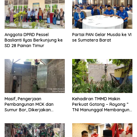
Partai PAN Gelar Musda ke VI
Anggota DPRD Pessel
se Sumatera Barat
Baslianti Ilyas Berkunjung ke
SD 28 Painan Timur
Masif, Pengerjaan
Kehadiran TMMD Makin
Pembangunan MCK dan
Perkuat Gotong – Royong ”
Sumur Bor, Dikerjakan
TNI Manunggal Membangun
Satgas TMMD Ke 127
Desa