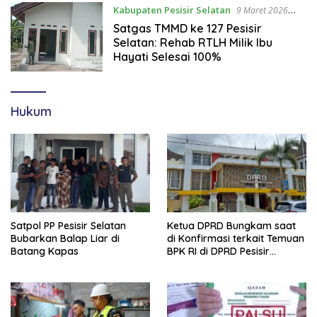
Kabupaten Pesisir Selatan
9 Maret 2026
22:07 WIB
Satgas TMMD ke 127 Pesisir
Selatan: Rehab RTLH Milik Ibu
Hayati Selesai 100%
Hukum
Satpol PP Pesisir Selatan
Ketua DPRD Bungkam saat
Bubarkan Balap Liar di
di Konfirmasi terkait Temuan
Batang Kapas
BPK RI di DPRD Pesisir
Selatan