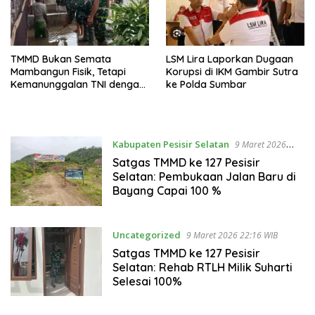
TMMD Bukan Semata
LSM Lira Laporkan Dugaan
Mambangun Fisik, Tetapi
Korupsi di IKM Gambir Sutra
Kemanunggalan TNI dengan
ke Polda Sumbar
Rakyat
Kabupaten Pesisir Selatan
9 Maret 2026
22:25 WIB
Satgas TMMD ke 127 Pesisir
Selatan: Pembukaan Jalan Baru di
Bayang Capai 100 %
Uncategorized
9 Maret 2026 22:16 WIB
Satgas TMMD ke 127 Pesisir
Selatan: Rehab RTLH Milik Suharti
Selesai 100%