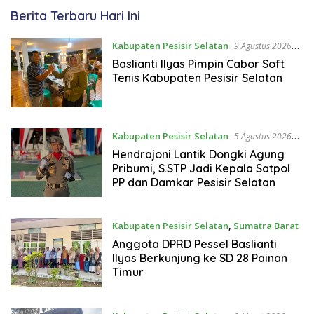
BalaiGadangCom
Berita Terbaru Hari Ini
Kabupaten Pesisir Selatan
9 Agustus 2026
21:19 WIB
Baslianti Ilyas Pimpin Cabor Soft
Tenis Kabupaten Pesisir Selatan
Kabupaten Pesisir Selatan
5 Agustus 2026
00:35 WIB
Hendrajoni Lantik Dongki Agung
Pribumi, S.STP Jadi Kepala Satpol
PP dan Damkar Pesisir Selatan
Kabupaten Pesisir Selatan
,
Sumatra Barat
3 April 2026 16:23 WIB
Anggota DPRD Pessel Baslianti
Ilyas Berkunjung ke SD 28 Painan
Timur