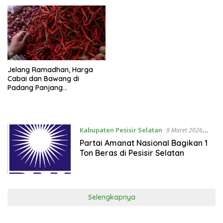
Jelang Ramadhan, Harga
Cabai dan Bawang di
Padang Panjang
Mengejutkan
Kabupaten Pesisir Selatan
9 Maret 2026
21:25 WIB
Partai Amanat Nasional Bagikan 1
Ton Beras di Pesisir Selatan
Selengkapnya