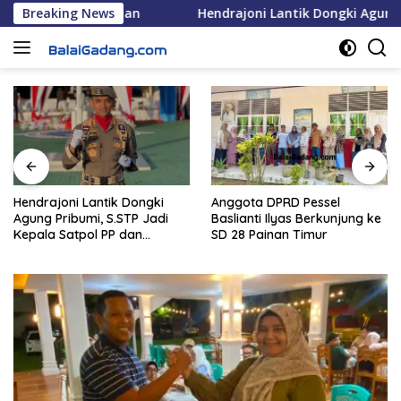
Langsung
isir Selatan
Breaking News
Hendrajoni Lantik Dongki Agung Pribumi, S.
ke
konten
Hendrajoni Lantik Dongki
Anggota DPRD Pessel
Agung Pribumi, S.STP Jadi
Baslianti Ilyas Berkunjung ke
Kepala Satpol PP dan
SD 28 Painan Timur
Damkar Pesisir Selatan