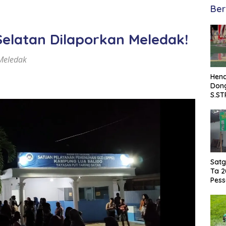
Ber
Selatan Dilaporkan Meledak!
 Meledak
Hend
Dong
S.ST
Satp
Damk
Sela
Satg
Ta 2
Pess
di K