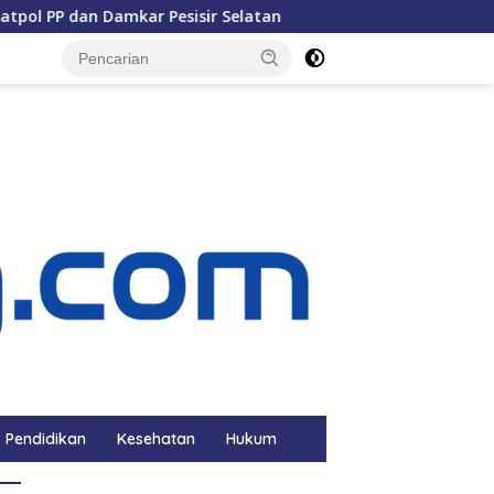
n Damkar Pesisir Selatan
Anggota DPRD Pessel Basliant
Pendidikan
Kesehatan
Hukum