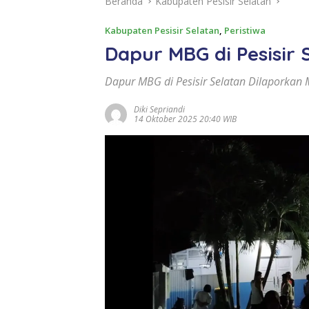
Beranda
Kabupaten Pesisir Selatan
Kabupaten Pesisir Selatan
,
Peristiwa
Dapur MBG di Pesisir 
Dapur MBG di Pesisir Selatan Dilaporkan
Diki Sepriandi
14 Oktober 2025 20:40 WIB