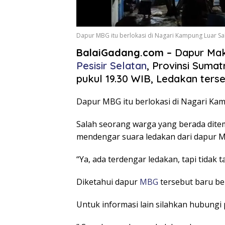
Dapur MBG itu berlokasi di Nagari Kampung Luar Sa
BalaiGadang.com –
Dapur Maka
Pesisir Selatan
, Provinsi Suma
pukul 19.30 WIB, Ledakan ters
Dapur MBG itu berlokasi di Nagari Kam
Salah seorang warga yang berada ditem
mendengar suara ledakan dari dapur M
“Ya, ada terdengar ledakan, tapi tidak 
Diketahui dapur
MBG
tersebut baru be
Untuk informasi lain silahkan hubungi p