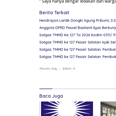
” Saya hanya dengar ledakan dan warga
Berita Terkait
Hendrajoni Lantik Dongki Agung Pribumi, S.
Anggota DPRD Pessel Baslianti Ilyas Berkun
Satgas TMMD Ke 127 Ta 2026 Kodim 0311/ Pes
Satgas TMMD ke 127 Pesisir Selatan Ajak Se
Satgas TMMD ke 127 Pesisir Selatan: Pemba
Satgas TMMD ke 127 Pesisir Selatan: Pembu
Penulis: Kay
Editor: A
Kabupaten
Pesisir
Selatan
Makanan
Komentar
Bergizi
Gratis
Baca Juga
MBG