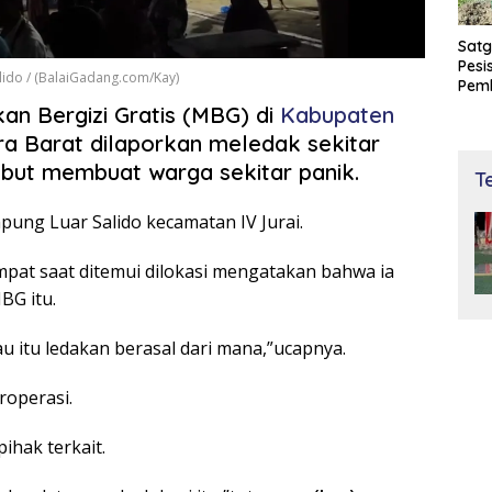
Satg
Pesi
lido / (BalaiGadang.com/Kay)
Pem
dan 
n Bergizi Gratis (MBG) di
Kabupaten
Bay
tra Barat dilaporkan meledak sekitar
ebut membuat warga sekitar panik.
T
pung Luar Salido kecamatan IV Jurai.
pat saat ditemui dilokasi mengatakan bahwa ia
BG itu.
tau itu ledakan berasal dari mana,”ucapnya.
roperasi.
ihak terkait.