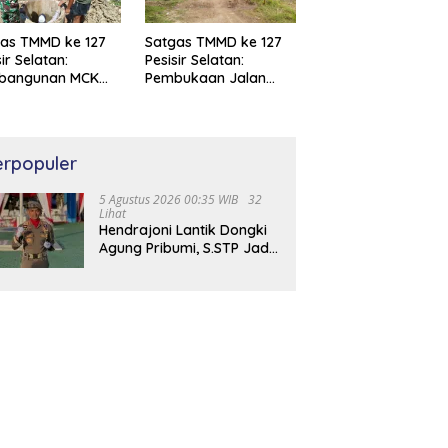
as TMMD ke 127
Satgas TMMD ke 127
sir Selatan:
Pesisir Selatan:
bangunan MCK
Pembukaan Jalan
Air Bersih di
Baru di Bayang Capai
ang Capai 97%
100 %
erpopuler
5 Agustus 2026 00:35 WIB
32
Lihat
Hendrajoni Lantik Dongki
Agung Pribumi, S.STP Jadi
Kepala Satpol PP dan
Damkar Pesisir Selatan