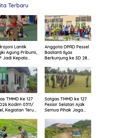
ita Terbaru
rajoni Lantik
Anggota DPRD Pessel
ki Agung Pribumi,
Baslianti Ilyas
P Jadi Kepala
Berkunjung ke SD 28
ol PP dan
Painan Timur
ar Pesisir
tan
as TMMD Ke 127
Satgas TMMD ke 127
026 Kodim 0311/
Pesisir Selatan Ajak
el, Kegiatan Terus
Semua Pihak Jaga
ebut
Fasilitas Telah
Dibangun