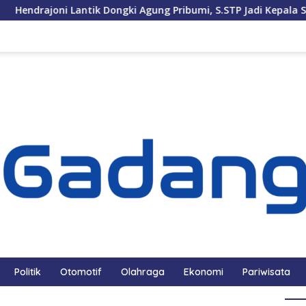
ni Lantik Dongki Agung Pribumi, S.STP Jadi Kepala Satpol PP da
Politik
Otomotif
Olahraga
Ekonomi
Pariwisata