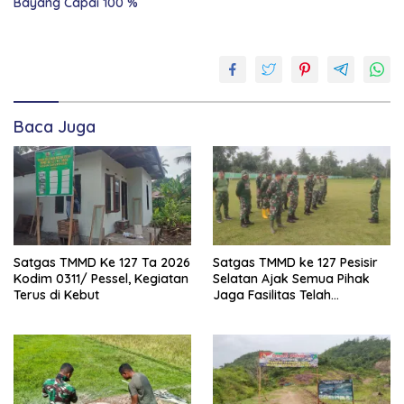
Bayang Capai 100 %
Kabupaten
Pesisir
Selatan
Personil
Satgas
Baca Juga
TMMD
TMMD
Satgas TMMD Ke 127 Ta 2026
Satgas TMMD ke 127 Pesisir
Kodim 0311/ Pessel, Kegiatan
Selatan Ajak Semua Pihak
Terus di Kebut
Jaga Fasilitas Telah
Dibangun