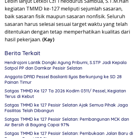
Lebih lanjut Letkol Czi Theodurus Sambua, S.T.M.Han
kegiatan TMMD ke-127 meliputi sejumlah sasaran,
baik sasaran fisik maupun sasaran nonfisik. Seluruh
sasaran harus selesai sesuai target waktu yang telah
ditentukan dengan tetap memperhatikan kualitas dari
hasil pekerjaan.
(Kay)
Berita Terkait
Hendrajoni Lantik Dongki Agung Pribumi, S.STP Jadi Kepala
Satpol PP dan Damkar Pesisir Selatan
Anggota DPRD Pessel Baslianti Ilyas Berkunjung ke SD 28
Painan Timur
Satgas TMMD Ke 127 Ta 2026 Kodim 0311/ Pessel, Kegiatan
Terus di Kebut
Satgas TMMD ke 127 Pesisir Selatan Ajak Semua Pihak Jaga
Fasilitas Telah Dibangun
Satgas TMMD ke 127 Pesisir Selatan: Pembangunan MCK dan
Air Bersih di Bayang Capai 97%
Satgas TMMD ke 127 Pesisir Selatan: Pembukaan Jalan Baru di