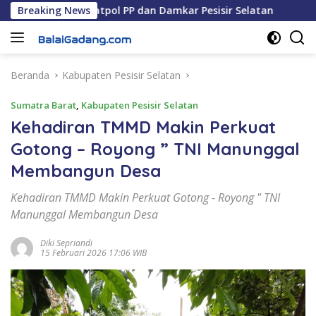
Langsung
adi Kepala Satpol PP dan Damkar Pesisir Selatan
Breaking News
Anggot
ke
konten
Beranda
Kabupaten Pesisir Selatan
Sumatra Barat
,
Kabupaten Pesisir Selatan
Kehadiran TMMD Makin Perkuat
Gotong – Royong ” TNI Manunggal
Membangun Desa
Kehadiran TMMD Makin Perkuat Gotong - Royong " TNI
Manunggal Membangun Desa
Diki Sepriandi
15 Februari 2026 17:06 WIB