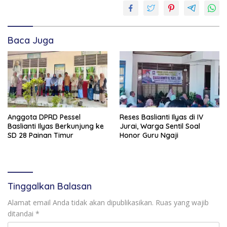
DPRD
2024-
2029
BASLIANTI
Baca Juga
ILYAS
DPRD
PESSEL
Anggota DPRD Pessel
Reses Baslianti Ilyas di IV
Baslianti Ilyas Berkunjung ke
Jurai, Warga Sentil Soal
SD 28 Painan Timur
Honor Guru Ngaji
Tinggalkan Balasan
Alamat email Anda tidak akan dipublikasikan.
Ruas yang wajib
ditandai
*