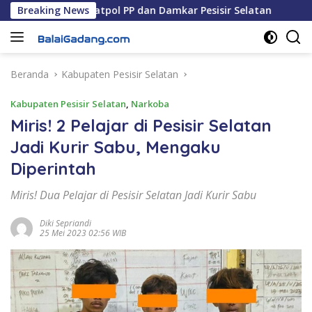
Langsung
Jadi Kepala Satpol PP dan Damkar Pesisir Selatan
Breaking News
Anggo
ke
konten
Beranda
Kabupaten Pesisir Selatan
Kabupaten Pesisir Selatan
,
Narkoba
Miris! 2 Pelajar di Pesisir Selatan
Jadi Kurir Sabu, Mengaku
Diperintah
Miris! Dua Pelajar di Pesisir Selatan Jadi Kurir Sabu
Diki Sepriandi
25 Mei 2023 02:56 WIB