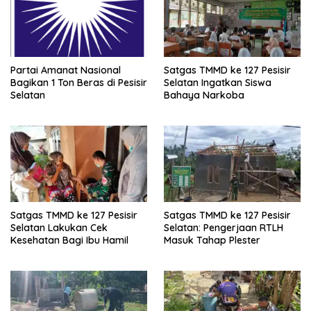
Pelajar
sabu-
sabu
Partai Amanat Nasional
Satgas TMMD ke 127 Pesisir
sumatera
barat
Bagikan 1 Ton Beras di Pesisir
Selatan Ingatkan Siswa
Selatan
Bahaya Narkoba
Satgas TMMD ke 127 Pesisir
Satgas TMMD ke 127 Pesisir
Selatan Lakukan Cek
Selatan: Pengerjaan RTLH
Kesehatan Bagi Ibu Hamil
Masuk Tahap Plester