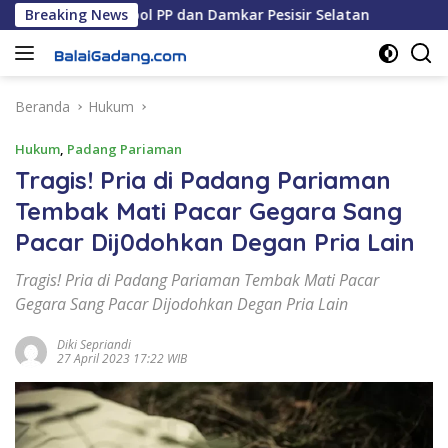
Langsung
 Kepala Satpol PP dan Damkar Pesisir Selatan
Breaking News
Anggota 
ke
konten
Beranda
Hukum
Hukum
,
Padang Pariaman
Tragis! Pria di Padang Pariaman
Tembak Mati Pacar Gegara Sang
Pacar Dij0dohkan Degan Pria Lain
Tragis! Pria di Padang Pariaman Tembak Mati Pacar
Gegara Sang Pacar Dijodohkan Degan Pria Lain
Diki Sepriandi
27 April 2023 17:22 WIB