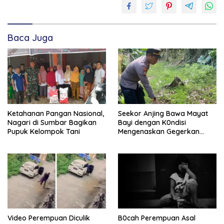
padang
pariaman
penembakan
di padang
Baca Juga
pariaman
sumatera
barat
Ketahanan Pangan Nasional,
Seekor Anjing Bawa Mayat
Nagari di Sumbar Bagikan
Bayi dengan K0ndisi
Pupuk Kelompok Tani
Mengenaskan Gegerkan
Warga Sumatera Barat
Video Perempuan Diculik
B0cah Perempuan Asal