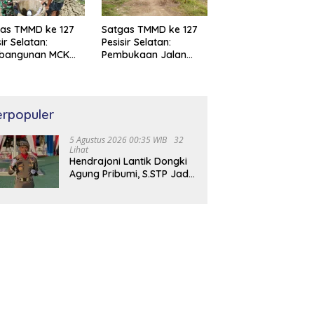
as TMMD ke 127
Satgas TMMD ke 127
sir Selatan:
Pesisir Selatan:
bangunan MCK
Pembukaan Jalan
Air Bersih di
Baru di Bayang Capai
ang Capai 97%
100 %
erpopuler
5 Agustus 2026 00:35 WIB
32
Lihat
Hendrajoni Lantik Dongki
Agung Pribumi, S.STP Jadi
Kepala Satpol PP dan
Damkar Pesisir Selatan