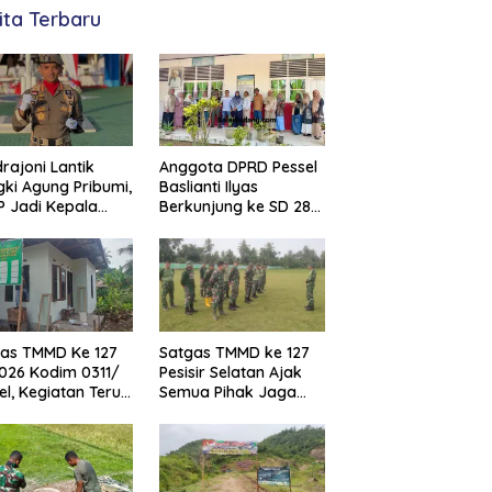
ita Terbaru
rajoni Lantik
Anggota DPRD Pessel
ki Agung Pribumi,
Baslianti Ilyas
P Jadi Kepala
Berkunjung ke SD 28
ol PP dan
Painan Timur
ar Pesisir
tan
as TMMD Ke 127
Satgas TMMD ke 127
026 Kodim 0311/
Pesisir Selatan Ajak
el, Kegiatan Terus
Semua Pihak Jaga
ebut
Fasilitas Telah
Dibangun