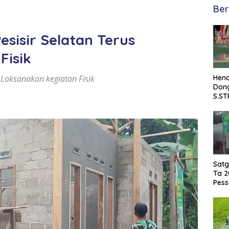
Ber
sisir Selatan Terus
Fisik
 Laksanakan kegiatan Fisik
Hend
Dong
S.ST
Satp
Damk
Sela
Satg
Ta 2
Pess
di K