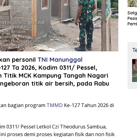
Satg
Pesi
Pem
dan 
Bay
T
kan personil
TNI Manunggal
127 Ta 2026, Kodim 0311/ Pessel,
 Titik MCK Kampung Tangah Nagari
geboran titik air bersih, pada Rabu
akan bagian program
TMMD
Ke-127 Tahun 2026 di
m 0311/ Pessel Letkol Czi Theodurus Sambua,
i proses demi proses kegiatan fisik dan non fisik