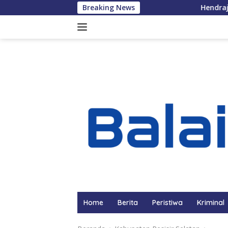
Langsung
Breaking News
Hendrajoni Lantik Dongk
ke
konten
Home
Berita
Peristiwa
Kriminal