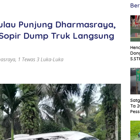
Ber
Pulau Punjung Dharmasraya,
 Sopir Dump Truk Langsung
Hend
Dong
asraya, 1 Tewas 3 Luka-Luka
S.ST
Satp
Damk
Sela
Satg
Ta 2
Pess
di K