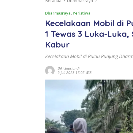
Beranda
Dharmasraya
Dharmasraya
,
Peristiwa
Kecelakaan Mobil di 
1 Tewas 3 Luka-Luka,
Kabur
Kecelakaan Mobil di Pulau Punjung Dharm
Diki Sepriandi
9 Juli 2023 17:05 WIB