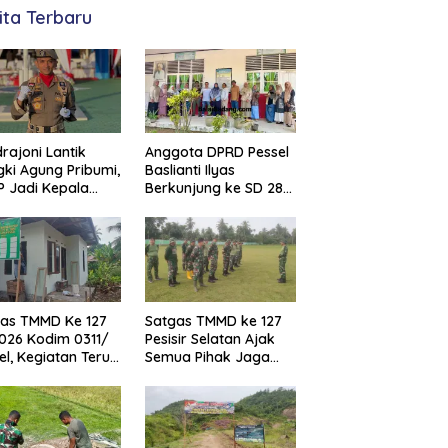
ita Terbaru
rajoni Lantik
Anggota DPRD Pessel
ki Agung Pribumi,
Baslianti Ilyas
P Jadi Kepala
Berkunjung ke SD 28
ol PP dan
Painan Timur
ar Pesisir
tan
as TMMD Ke 127
Satgas TMMD ke 127
026 Kodim 0311/
Pesisir Selatan Ajak
el, Kegiatan Terus
Semua Pihak Jaga
ebut
Fasilitas Telah
Dibangun