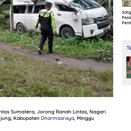
Satg
Pesi
Pem
dan 
Bay
T
Lintas Sumatera, Jorong Ranah Lintas, Nagari
njung, Kabupaten
Dharmasraya
, Minggu