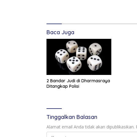
kabupaten
dharmasraya
kecelakaan di
Komentar
dharmasraya
Baca Juga
kecelakaan
dump truk
korban
tewas
kecelakaan
pulau
punjung
2 Bandar Judi di Dharmasraya
Ditangkap Polisi
Tinggalkan Balasan
Alamat email Anda tidak akan dipublikasikan.