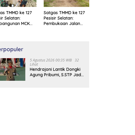
as TMMD ke 127
Satgas TMMD ke 127
sir Selatan:
Pesisir Selatan:
bangunan MCK
Pembukaan Jalan
Air Bersih di
Baru di Bayang Capai
ang Capai 97%
100 %
erpopuler
5 Agustus 2026 00:35 WIB
32
Lihat
Hendrajoni Lantik Dongki
Agung Pribumi, S.STP Jadi
Kepala Satpol PP dan
Damkar Pesisir Selatan