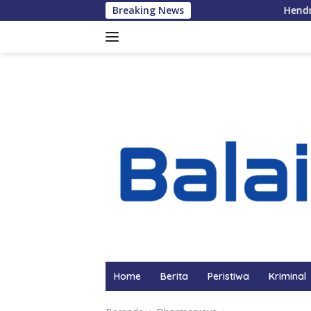
Langsung
Breaking News
Hendrajoni Lantik 
ke
konten
Home
Berita
Peristiwa
Kriminal