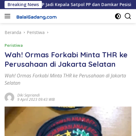
Langsung
Pribumi, S.STP Jadi Kepala Satpol PP dan Damkar Pesisir Selata
Breaking News
ke
konten
Beranda
Peristiwa
Peristiwa
Wah! Ormas Forkabi Minta THR ke
Perusahaan di Jakarta Selatan
Wah! Ormas Forkabi Minta THR ke Perusahaan di Jakarta
Selatan
Diki Sepriandi
9 April 2023 09:43 WIB