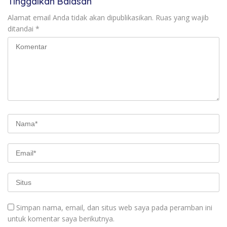
Tinggalkan Balasan
forkabi
jakarta
Alamat email Anda tidak akan dipublikasikan.
Ruas yang wajib
ormas
ditandai
*
mintak
THR
Simpan nama, email, dan situs web saya pada peramban ini
untuk komentar saya berikutnya.