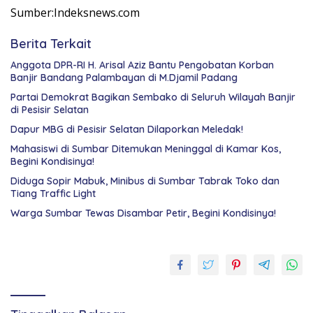
Sumber:Indeksnews.com
Berita Terkait
Anggota DPR-RI H. Arisal Aziz Bantu Pengobatan Korban
Banjir Bandang Palambayan di M.Djamil Padang
Partai Demokrat Bagikan Sembako di Seluruh Wilayah Banjir
di Pesisir Selatan
Dapur MBG di Pesisir Selatan Dilaporkan Meledak!
Mahasiswi di Sumbar Ditemukan Meninggal di Kamar Kos,
Begini Kondisinya!
Diduga Sopir Mabuk, Minibus di Sumbar Tabrak Toko dan
Tiang Traffic Light
Warga Sumbar Tewas Disambar Petir, Begini Kondisinya!
ormas
di
jakarta
selatan
ormas