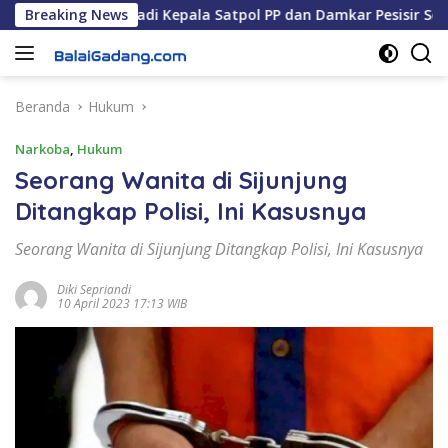
Langsung
bumi, S.STP Jadi Kepala Satpol PP dan Damkar Pesisir Selatan
Breaking News
ke
konten
Beranda
Hukum
Narkoba
,
Hukum
Seorang Wanita di Sijunjung
Ditangkap Polisi, Ini Kasusnya
Seorang Wanita di Sijunjung Ditangkap Polisi, Ini Kasusnya
Diki Sepriandi
10 April 2023 17:13 WIB