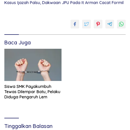
Kasus Ijazah Palsu, Dakwaan JPU Pada It Arman Cacat Formil
hukum
penangkapan
sabu
disijunjung
Baca Juga
polres
sijunjung
Siswa SMK Payakumbuh
Tewas Dilempar Batu, Pelaku
Diduga Pengaruh Lem
Tinggalkan Balasan